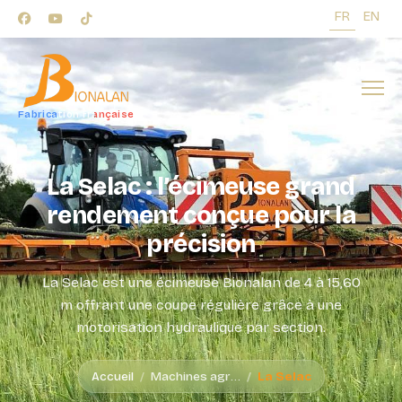
FR
EN
Fabrication française
La Selac : l’écimeuse grand
rendement conçue pour la
précision
La Selac est une écimeuse Bionalan de 4 à 15,60
m offrant une coupe régulière grâce à une
motorisation hydraulique par section.
Accueil
Machines agricoles
La Selac